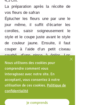
4,5 cm.
La préparation après la récolte de
vos fleurs de safran
Éplucher les fleurs une par une le
jour même, il suffit d’écarter les
corolles, saisir soigneusement le
style et le coupe juste avant le style
de couleur jaune. Ensuite, il faut
couper à l’aide d’un petit ciseau
courbé, d’une pince à épiler. Les
pistils dégagent une très forte odeur
Nous utilisons des cookies pour
de safran.
comprendre comment vous
interagissez avec notre site. En
acceptant, vous consentez à notre
La conservation du condiment
utilisation de ces cookies.
Politique de
La conservation du safran est une
confidentialité
étape délicate, il se réalise à une
température comprise entre 35°C et
je comprends
50°C pendant 20 à 20 min. Le safran