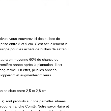
Temps de floraison
Quantité de fleurs dans
première année
Type de sol
ivus, vous trouverez ici des bulbes de
rise entre 8 et 9 cm. C'est actuellement le
Europe pour les achats de bulbes de safran !
-9 aura en moyenne 60% de chance de
remière année après la plantation. Il est
long-terme. En effet, plus les années
elopperont et augmenteront leurs
n se situe entre 2,5 et 2,8 cm.
s) sont produits sur nos parcelles situées
rgogne franche Comté. Notre savoir-faire et