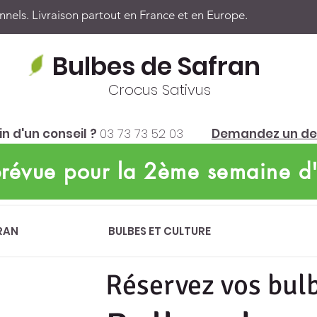
nels. Livraison partout en France et en Europe.
Bulbes de Safran
Crocus Sativus
n d'un conseil ?
03 73 73 52 03
Demandez un de
 prévue pour la 2ème semaine d
RAN
BULBES ET CULTURE
Réservez vos bul