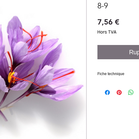
8-9
Prix
7,56 €
Hors TVA
Rup
Fiche technique
Calibre des bulbes
Circonférence des bul
Diamètre des bulbes
Qualité des bulbes
Temps de plantation