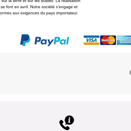
 sur la terre et sur les bulbes. La réalisation
 se font en avril. Notre société s’engage et
formes aux exigences du pays importateur.