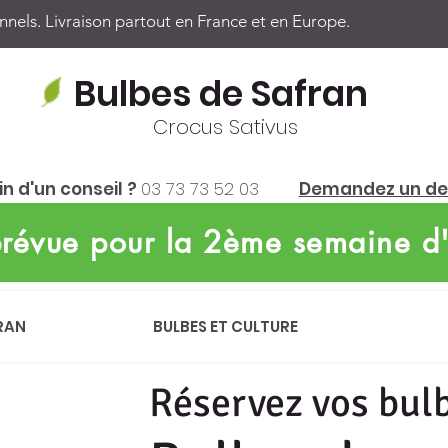
nels. Livraison partout en France et en Europe.
Bulbes de Safran
Crocus Sativus
n d'un conseil ?
03 73 73 52 03
Demandez un de
 prévue pour la 2ème semaine d
RAN
BULBES ET CULTURE
Réservez vos bul