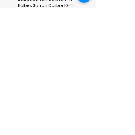
Bulbes Safran Calibre 10-11
Bulbes Safran Calibre 11+
Provenance des Bulbes : France et
Pays-Bas
Service Client
Contact
Notre production
Certificat Biologique (Année 2026-
2027)
Conditions générales