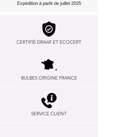
Temps de floraison
De mi-octobre à
Expédition à partir de juillet 2025
fin novembre
Quantité de fleurs
20 à 40 fleurs
dans la première
pour 100
année
bulbes
CERTIFIÉ DRAAF ET ECOCERT
Type de sol
Tous types de
sols sauf
asphyxiant
BULBES ORIGINE FRANCE
SERVICE CLIENT