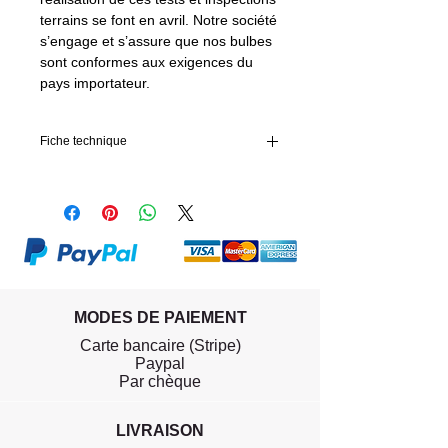
terrains se font en avril. Notre société
s’engage et s’assure que nos bulbes
sont conformes aux exigences du
pays importateur.
Fiche technique
Calibre des bulbes
7 - 8
Circonférence des
7-8 cm
bulbes
Diamètre des
2,23-2,55 cm
bulbes
MODES DE PAIEMENT
Qualité des bulbes
Classe 1,
Carte bancaire (Stripe)
biologique
Paypal
Par chèque
Temps de
De août à fin
plantation
septembre
LIVRAISON